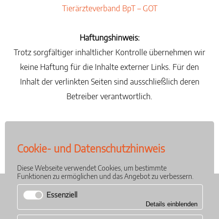
Tierärzteverband BpT – GOT
Haftungshinweis:
Trotz sorgfältiger inhaltlicher Kontrolle übernehmen wir
keine Haftung für die Inhalte externer Links. Für den
Inhalt der verlinkten Seiten sind ausschließlich deren
Betreiber verantwortlich.
Copyright Fotos:
Haustiere #100573313 von DoraZett – stock.adobe.com
Cookie- und Datenschutzhinweis
Praxisfotos von Marco Kratz
Diese Webseite verwendet Cookies, um bestimmte
Funktionen zu ermöglichen und das Angebot zu verbessern.
Tierärztliche Gemeinschaftspraxis Kratz
Essenziell
Josephine-Benz-Str. 4a
75053 Gondelsheim
Für den Betrieb der Website notwendige Cookies.